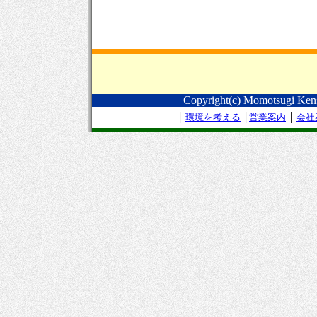
Copyright(c) Momotsugi Kense
│
環境を考える
│
営業案内
│
会社