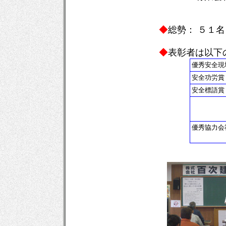
◆
総勢： ５１名
◆
表彰者は以下
優秀安全現
安全功労賞
安全標語賞
優秀協力会