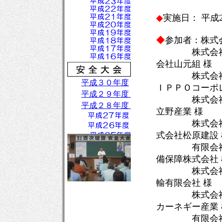
◆
実施日： 平成2
◆
参加者：株式
株式会社小能
会社山元組 様
株式会社吾平
ＩＰＰＯコーポ
株式会社肝属
立野産業 様
株式会社ウエ
式会社松原建設 
有限会社ラン
備保障株式会社 
株式会社天草
輸有限会社 様
株式会社浜田
カーネギー産業 
有限会社新